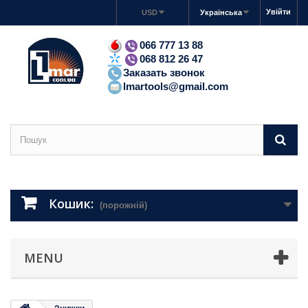
Увійти
USD
Українська
066 777 13 88
068 812 26 47
Заказать звонок
lmartools@gmail.com
Кошик:
(порожній)
MENU