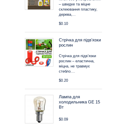
– швидке та міцне
склеювання пластику,
дерева,...
$0.10
Стрічка для підв'язки
рослин
Стрічка для підв’язки
рослин – еластична,
міцна, не травмує
стебло....
$0.20
Лампа для
холодильника GE 15
Вт
$0.09