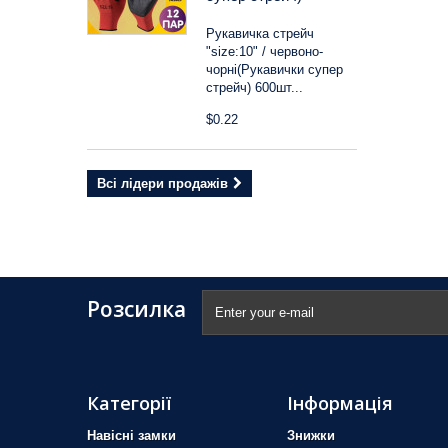
Рукавичка стрейч
"size:10" / червоно-
чорні(Рукавички супер
стрейч) 600шт...
$0.22
Всі лідери продажів
Розсилка
Категорії
Інформація
Навісні замки
Знижки