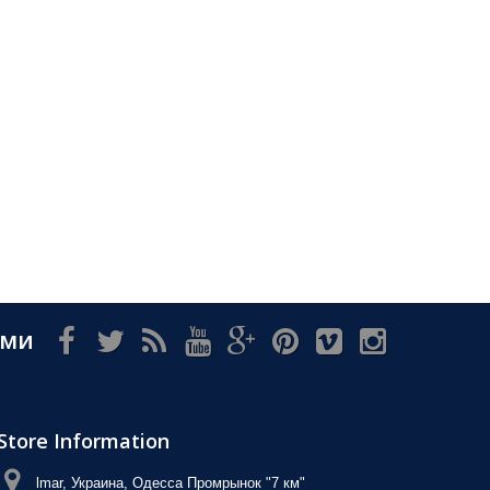
ами
Store Information
lmar, Украина, Одесса Промрынок "7 км"