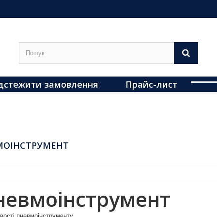
дстежити замовлення
Прайс-лист
МОІНСТРУМЕНТ
невмоінструмент
вості пневмоінструменту