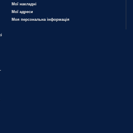
Мої накладні
Мої адреси
Моя персональна інформація
і
.
?