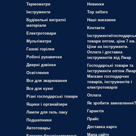
Термометри
Новинки
Iнструменти
Top sellers
Будівельні витратні
Наші магазини
матеріали
Контакти
Електротовари
Інструменти/господарськ
Мультіметри
товари оптом, ціна 7 км.
Ціни на інструменти.
Газові горілки
Оплата і доставка
Робочі рукавички
інструментів від Лмар
Дверні дзвінки
Господарські товари та
інструменти оптом Лмар
Освітлення
Магазин господарчих
Все для зварювання
товарів, інструментів і
електротоварів
Все для кухні
Оплата
Різні господарські товари
Як зробити замовлення
Ящики і органайзери
Гарантія
Лампи для гель лаку
Прайс
Подшипники
Доставка карго
Автотовары
Мапа сайту
Електро-бензоінструмент