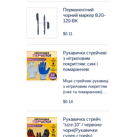
Перманентний
чорний маркер BJG-
120-BK
$0.11
Рукавички стрейчеві
з нітриловим
покриттям: сині і
помаранчеві
Міцні стрейчеві рукавиці
з нітриловим покриттям
(сині та помаранчеві)....
$0.14
Рукавичка стрейч
"size:10" / червоно-
чорні(Рукавички
супер стрейч)