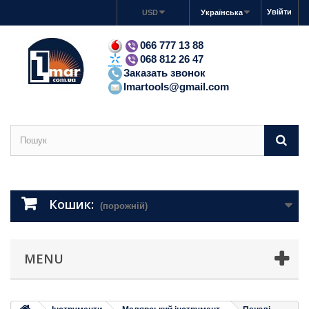
Увійти
USD
Українська
066 777 13 88
068 812 26 47
Заказать звонок
lmartools@gmail.com
Кошик:
(порожній)
MENU