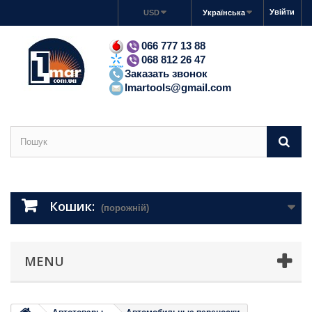
Увійти
USD
Українська
066 777 13 88
068 812 26 47
Заказать звонок
lmartools@gmail.com
Кошик:
(порожній)
MENU