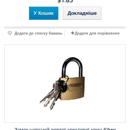
$1.85
У Кошик
Докладніше
Додати до списку бажань
Додати для порівняння
Замок навісний жовтої хрестової ключ 63мм