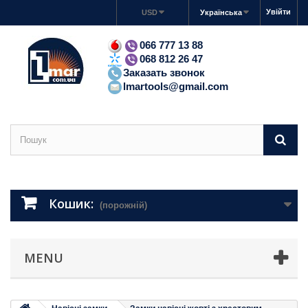
Увійти
USD
Українська
066 777 13 88
068 812 26 47
Заказать звонок
lmartools@gmail.com
Кошик:
(порожній)
MENU