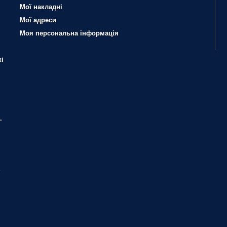
Мої накладні
Мої адреси
Моя персональна інформація
і
.
?