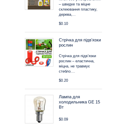
– швидке та міцне
склеювання пластику,
дерева,...
$0.10
Стрічка для підв'язки
рослин
Стрічка для підв’язки
рослин – еластична,
міцна, не травмує
стебло....
$0.20
Лампа для
холодильника GE 15
Вт
$0.09