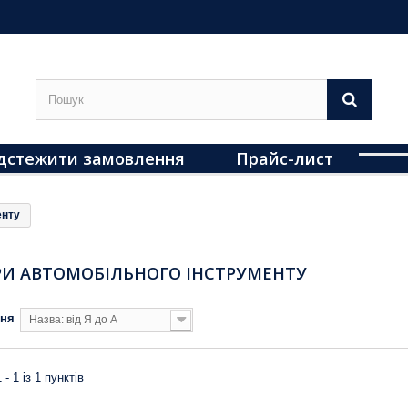
дстежити замовлення
Прайс-лист
енту
РИ АВТОМОБІЛЬНОГО ІНСТРУМЕНТУ
ння
Назва: від Я до А
 - 1 із 1 пунктів