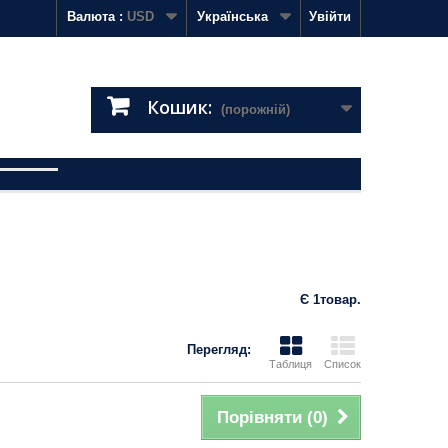
Валюта :
USD
Українська
Увійти
Кошик:
(порожній)
Є 1товар.
Перегляд:
Таблиця
Список
Порівняти (
0
)