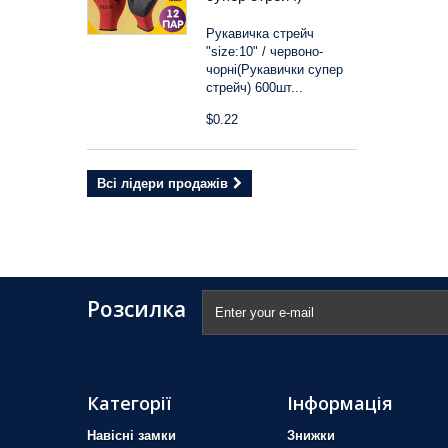
Рукавичка стрейч
"size:10" / червоно-
чорні(Рукавички супер
стрейч) 600шт...
$0.22
Всі лідери продажів
Розсилка
Категорії
Інформація
Навісні замки
Знижки