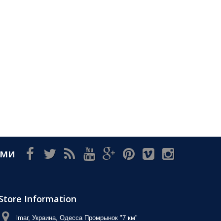
ами
Store Information
lmar, Украина, Одесса Промрынок "7 км"