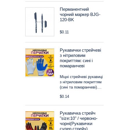
Перманентний
чорний маркер BJG-
120-BK
$0.11
Рукавички стрейчеві
з нітриловим
покриттям: сині і
помаранчеві
Міцні стрейчеві рукавиці
з нітриловим покриттям
(сині та помаранчеві)....
$0.14
Рукавичка стрейч
"size:10" / червоно-
чорні(Рукавички
супер стрейч)