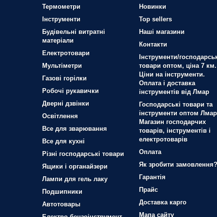
Термометри
Новинки
Iнструменти
Top sellers
Будівельні витратні
Наші магазини
матеріали
Контакти
Електротовари
Інструменти/господарськ
Мультіметри
товари оптом, ціна 7 км.
Ціни на інструменти.
Газові горілки
Оплата і доставка
Робочі рукавички
інструментів від Лмар
Дверні дзвінки
Господарські товари та
інструменти оптом Лмар
Освітлення
Магазин господарчих
Все для зварювання
товарів, інструментів і
електротоварів
Все для кухні
Оплата
Різні господарські товари
Як зробити замовлення
Ящики і органайзери
Гарантія
Лампи для гель лаку
Прайс
Подшипники
Доставка карго
Автотовары
Мапа сайту
Електро-бензоінструмент