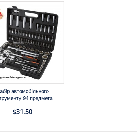
абір автомобільного
струменту 94 предмета
$31.50