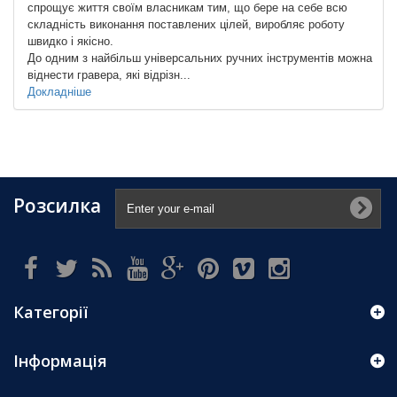
спрощує життя своїм власникам тим, що бере на себе всю
складність виконання поставлених цілей, виробляє роботу
швидко і якісно.
До одним з найбільш універсальних ручних інструментів можна
віднести гравера, які відрізн...
Докладніше
Розсилка
Категорії
Інформація