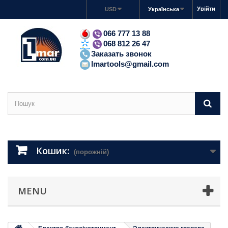
Увійти
USD
Українська
066 777 13 88
068 812 26 47
Заказать звонок
lmartools@gmail.com
Кошик:
(порожній)
MENU