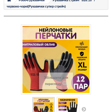
Робочі рукавички
Рукавичка стрейч "size:10" /
червоно-чорні(Рукавички супер стрейч)
Збільшити для
перегляду