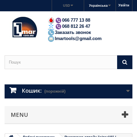
Увійти
USD
Українська
066 777 13 88
068 812 26 47
Заказать звонок
lmartools@gmail.com
Кошик:
(порожній)
MENU