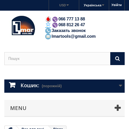
Увійти
USD
Українська
066 777 13 88
068 812 26 47
Заказать звонок
lmartools@gmail.com
Кошик:
(порожній)
MENU