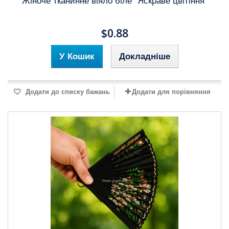
Жіноче тканинне віяло біле "Яскраве цвітіння"
$0.88
У Кошик
Докладніше
Додати до списку бажань
Додати для порівняння