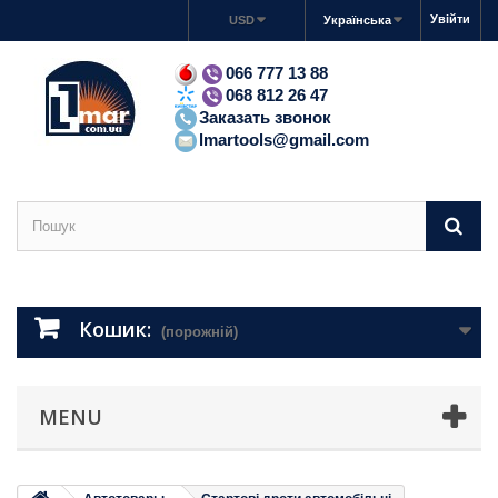
Увійти
USD
Українська
066 777 13 88
068 812 26 47
Заказать звонок
lmartools@gmail.com
Кошик:
(порожній)
MENU