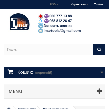
Увійти
USD
Українська
066 777 13 88
068 812 26 47
Заказать звонок
lmartools@gmail.com
Кошик:
(порожній)
MENU