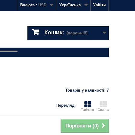
Валюта :
USD
Українська
Увійти
Кошик:
(порожній)
Товарів у наявності: 7
Перегляд:
Таблиця
Список
Порівняти (
0
)