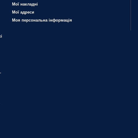
Мої накладні
Мої адреси
Моя персональна інформація
і
.
?