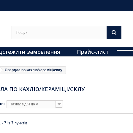
дстежити замовлення
Прайс-лист
Свердла по кахлю/кераміці/склу
ЛА ПО КАХЛЮ/КЕРАМІЦІ/СКЛУ
ння
Назва: від Я до А
 - 7 із 7 пунктів