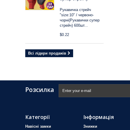
Рукавичка стрейч
"size:10" / червоно-
чорні(Рукавички супер
стрейч) 600шт...
$0.22
Всі лідери продажів
Розсилка
Категорії
Інформація
Навісні замки
Знижки