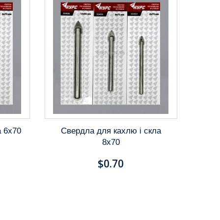
а 6х70
Свердла для кахлю і скла
8х70
$0.70