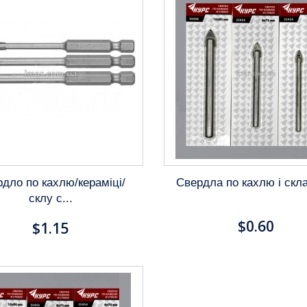
дло по кахлю/кераміці/
Свердла по кахлю і скл
склу c...
$0.60
$1.15