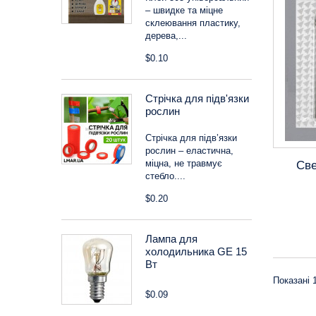
– швидке та міцне
склеювання пластику,
дерева,...
$0.10
Стрічка для підв'язки
рослин
Стрічка для підв’язки
рослин – еластична,
міцна, не травмує
Све
стебло....
$0.20
Лампа для
холодильника GE 15
Вт
Показані 1
$0.09