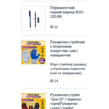
Перманентний
чорний маркер BJG-
120-BK
$0.11
Рукавички стрейчеві
з нітриловим
покриттям: сині і
помаранчеві
Міцні стрейчеві рукавиці
з нітриловим покриттям
(сині та помаранчеві)....
$0.14
Рукавичка стрейч
"size:10" / червоно-
чорні(Рукавички
супер стрейч)