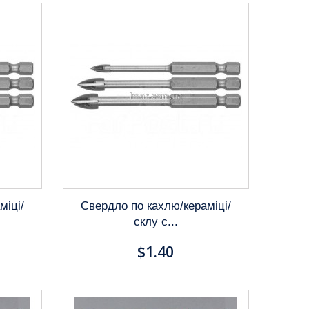
міці/
Свердло по кахлю/кераміці/
склу c...
$1.40