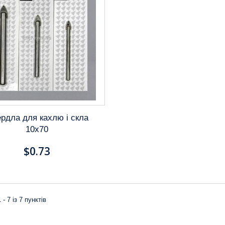
рдла для кахлю і скла
10х70
$0.73
 - 7 із 7 пунктів