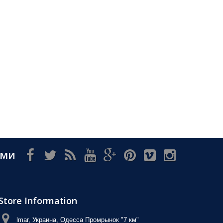
ами
Store Information
lmar, Украина, Одесса Промрынок "7 км"