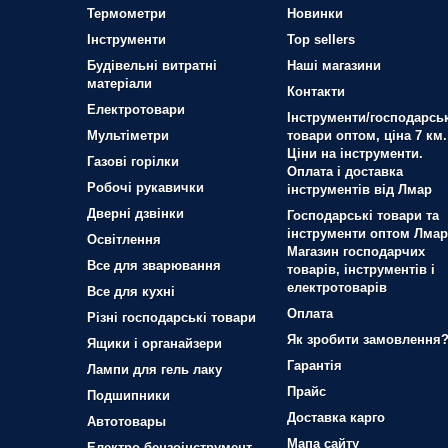
Термометри
Новинки
Iнструменти
Top sellers
Будівельні витратні
Наші магазини
матеріали
Контакти
Електротовари
Інструменти/господарськ
Мультіметри
товари оптом, ціна 7 км.
Ціни на інструменти.
Газові горілки
Оплата і доставка
Робочі рукавички
інструментів від Лмар
Дверні дзвінки
Господарські товари та
інструменти оптом Лмар
Освітлення
Магазин господарчих
Все для зварювання
товарів, інструментів і
електротоварів
Все для кухні
Оплата
Різні господарські товари
Як зробити замовлення
Ящики і органайзери
Гарантія
Лампи для гель лаку
Прайс
Подшипники
Доставка карго
Автотовары
Мапа сайту
Електро-бензоінструмент