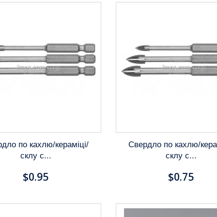
дло по кахлю/кераміці/
Свердло по кахлю/кера
склу c...
склу c...
$0.95
$0.75