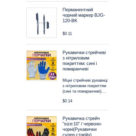
Перманентний
чорний маркер BJG-
120-BK
$0.11
Рукавички стрейчеві
з нітриловим
покриттям: сині і
помаранчеві
Міцні стрейчеві рукавиці
з нітриловим покриттям
(сині та помаранчеві)....
$0.14
Рукавичка стрейч
"size:10" / червоно-
чорні(Рукавички
супер стрейч)