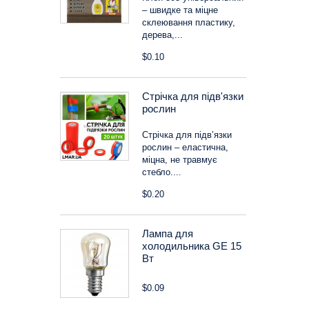
– швидке та міцне
склеювання пластику,
дерева,...
$0.10
Стрічка для підв'язки
рослин
Стрічка для підв’язки
рослин – еластична,
міцна, не травмує
стебло....
$0.20
Лампа для
холодильника GE 15
Вт
$0.09