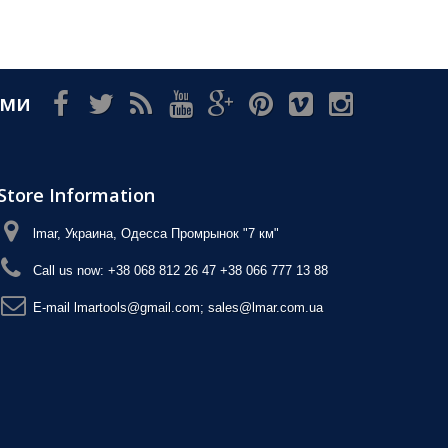
ами
Store Information
lmar, Украина, Одесса Промрынок "7 км"
Call us now:
+38 068 812 26 47 +38 066 777 13 88
E-maіl
lmartools@gmail.com; sales@lmar.com.ua