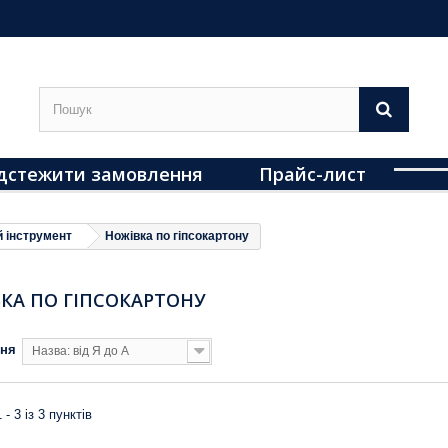
дстежити замовлення
Прайс-лист
 інструмент
Ножівка по гіпсокартону
КА ПО ГІПСОКАРТОНУ
ння
Назва: від Я до А
 - 3 із 3 пунктів