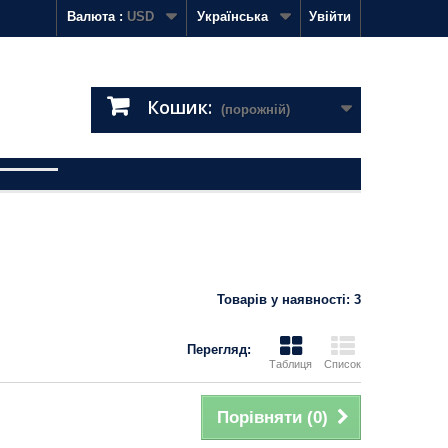
Валюта :
USD
Українська
Увійти
Кошик:
(порожній)
Товарів у наявності: 3
Перегляд:
Таблиця
Список
Порівняти (
0
)