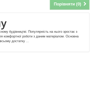
Порівняти (
0
)
ну
ному будівництві. Популярність на нього зростає з
 для комфортної роботи з даним матеріалом. Основна
всьому достатку ...