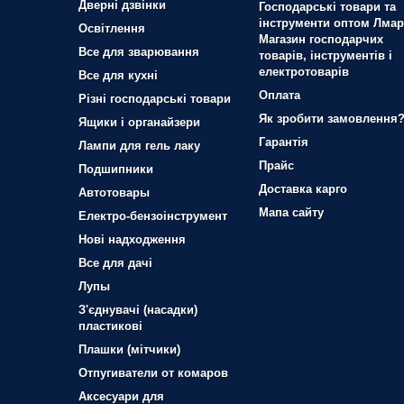
Дверні дзвінки
Господарські товари та
інструменти оптом Лмар
Освітлення
Магазин господарчих
Все для зварювання
товарів, інструментів і
електротоварів
Все для кухні
Оплата
Різні господарські товари
Як зробити замовлення
Ящики і органайзери
Гарантія
Лампи для гель лаку
Прайс
Подшипники
Доставка карго
Автотовары
Мапа сайту
Електро-бензоінструмент
Нові надходження
Все для дачі
Лупы
З'єднувачі (насадки)
пластикові
Плашки (мітчики)
Отпугиватели от комаров
Аксесуари для