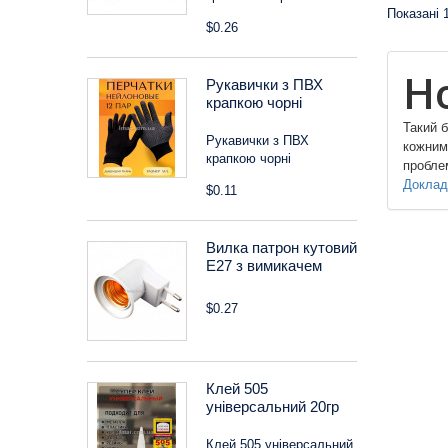
Показані 1
$0.26
Н
Рукавички з ПВХ
крапкою чорні
Такий б
Рукавички з ПВХ
кожним 
крапкою чорні
проблем
Доклад
$0.11
Вилка патрон кутовий
Е27 з вимикачем
$0.27
Клей 505
універсальний 20гр
Клей 505 універсальний