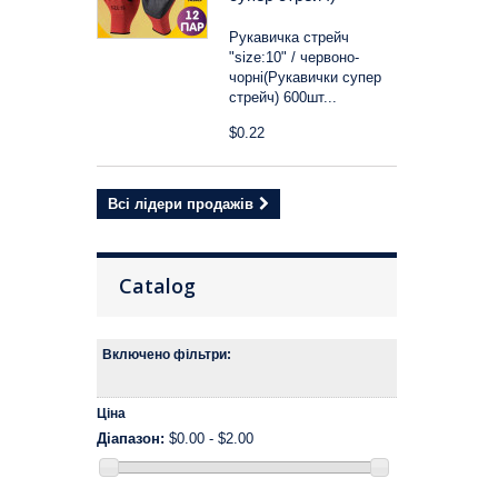
Рукавичка стрейч
"size:10" / червоно-
чорні(Рукавички супер
стрейч) 600шт...
$0.22
Всі лідери продажів
Catalog
Включено фільтри:
Ціна
Діапазон:
$0.00 - $2.00