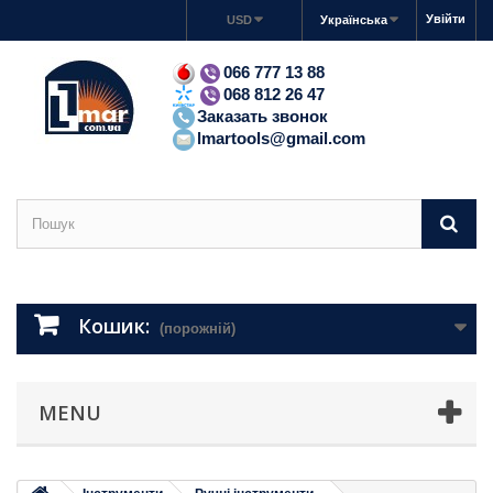
Увійти
USD
Українська
066 777 13 88
068 812 26 47
Заказать звонок
lmartools@gmail.com
Кошик:
(порожній)
MENU