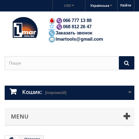
Увійти
USD
Українська
066 777 13 88
068 812 26 47
Заказать звонок
lmartools@gmail.com
Кошик:
(порожній)
MENU