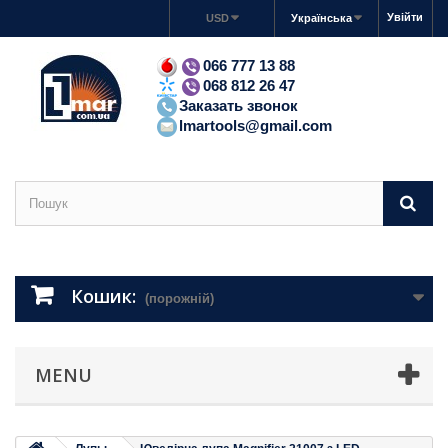
Увійти
USD
Українська
066 777 13 88
068 812 26 47
Заказать звонок
lmartools@gmail.com
Кошик:
(порожній)
MENU