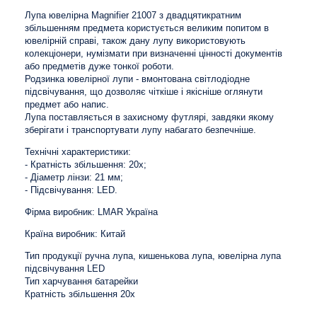
Лупа ювелірна Magnifier 21007 з двадцятикратним
збільшенням предмета користується великим попитом в
ювелірній справі, також дану лупу використовують
колекціонери, нумізмати при визначенні цінності документів
або предметів дуже тонкої роботи.
Родзинка ювелірної лупи - вмонтована світлодіодне
підсвічування, що дозволяє чіткіше і якісніше оглянути
предмет або напис.
Лупа поставляється в захисному футлярі, завдяки якому
зберігати і транспортувати лупу набагато безпечніше.
Технічні характеристики:
- Кратність збільшення: 20x;
- Діаметр лінзи: 21 мм;
- Підсвічування: LED.
Фірма виробник: LMAR Україна
Країна виробник: Китай
Тип продукції ручна лупа, кишенькова лупа, ювелірна лупа
підсвічування LED
Тип харчування батарейки
Кратність збільшення 20х