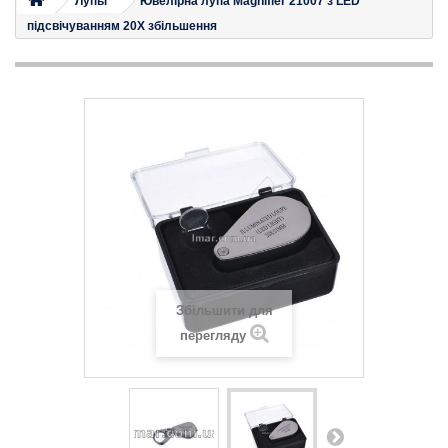
Лупы
Ювелірна лупа Magnifier 21007 з LED
підсвічуванням 20X збільшення
Збільшити для
перегляду