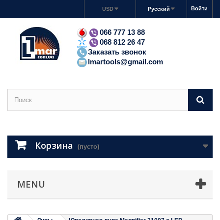
Войти
USD
Русский
066 777 13 88
068 812 26 47
Заказать звонок
lmartools@gmail.com
Корзина
(пусто)
MENU