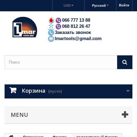
Войти
USD
Русский
066 777 13 88
068 812 26 47
Заказать звонок
lmartools@gmail.com
Корзина
(пусто)
MENU