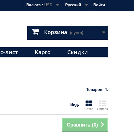
Валюта :
USD
Русский
Войти
Корзина
(пусто)
с-лист
Карго
Скидки
Товаров: 4.
Вид:
Сетка
Список
Сравнить (
0
)