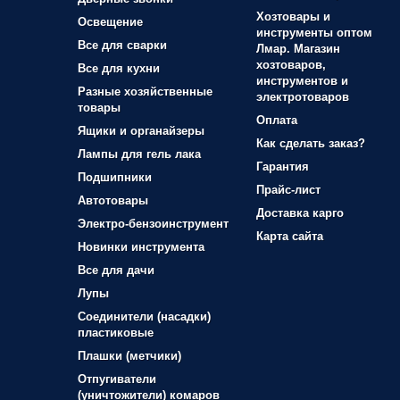
Хозтовары и
Освещение
инструменты оптом
Все для сварки
Лмар. Магазин
хозтоваров,
Все для кухни
инструментов и
Разные хозяйственные
электротоваров
товары
Оплата
Ящики и органайзеры
Как сделать заказ?
Лампы для гель лака
Гарантия
Подшипники
Прайс-лист
Автотовары
Доставка карго
Электро-бензоинструмент
Карта сайта
Новинки инструмента
Все для дачи
Лупы
Соединители (насадки)
пластиковые
Плашки (метчики)
Отпугиватели
(уничтожители) комаров