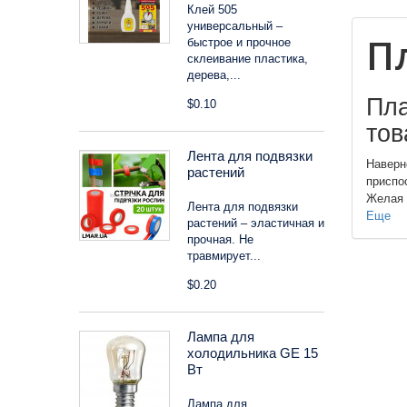
Клей 505
универсальный –
П
быстрое и прочное
склеивание пластика,
дерева,...
Пла
$0.10
тов
Лента для подвязки
Наверн
растений
приспо
Желая 
Лента для подвязки
Еще
растений – эластичная и
прочная. Не
травмирует...
$0.20
Лампа для
холодильника GE 15
Вт
Лампа для