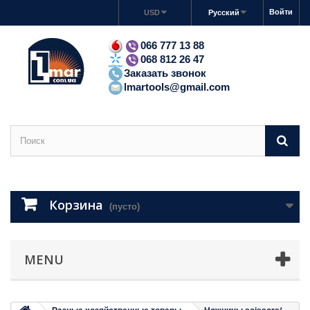
Войти
USD
Русский
066 777 13 88
068 812 26 47
Заказать звонок
lmartools@gmail.com
Корзина
(пусто)
MENU