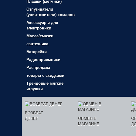
Плашки (метчики)
Отпугиватели
(уничтожители) комаров
Аксессуары для
электроники
Масла/смазки
сантехника
Батарейки
Радиоприемники
Распродажа
товары с скидками
Трендовые мягкие
игрушки
ВОЗВРАТ
ДЕНЕГ
ОБМЕН В
О
МАГАЗИНЕ
Д