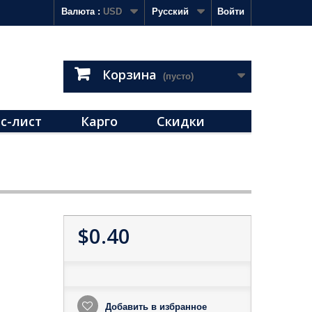
Валюта :
USD
Русский
Войти
Корзина
(пусто)
с-лист
Карго
Скидки
$0.40
Добавить в избранное