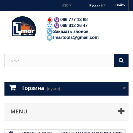
Войти
USD
Русский
066 777 13 88
068 812 26 47
Заказать звонок
lmartools@gmail.com
Корзина
(пусто)
MENU