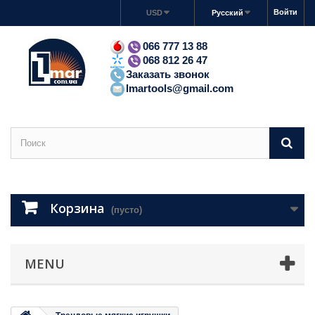
Войти
USD
Русский
066 777 13 88
068 812 26 47
Заказать звонок
lmartools@gmail.com
Корзина
(пусто)
MENU