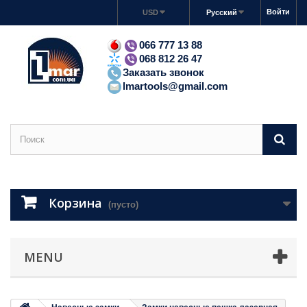
Войти
USD
Русский
066 777 13 88
068 812 26 47
Заказать звонок
lmartools@gmail.com
Корзина
(пусто)
MENU