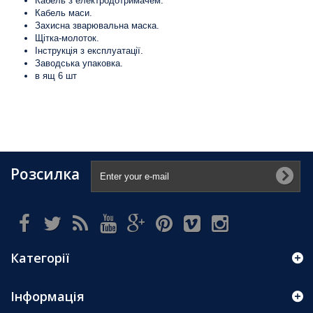
Кабель з електродотримачем.
Кабель маси.
Захисна зварювальна маска.
Щітка-молоток.
Інструкція з експлуатації.
Заводська упаковка.
в ящ 6 шт
Розсилка
Категорії
Інформація