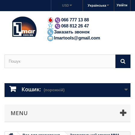
Увійти
USD
Українська
066 777 13 88
068 812 26 47
Заказать звонок
lmartools@gmail.com
Кошик:
(порожній)
MENU