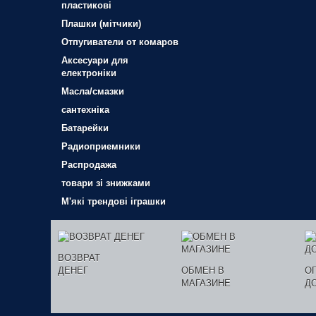
пластикові
Плашки (мітчики)
Отпугиватели от комаров
Аксесуари для
електроніки
Масла/смазки
сантехніка
Батарейки
Радиоприемники
Распродажа
товари зі знижками
М'які трендові іграшки
ВОЗВРАТ
ДЕНЕГ
ОБМЕН В
О
МАГАЗИНЕ
Д