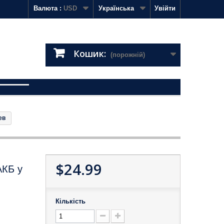
Валюта :
USD
Українська
Увійти
Кошик:
(порожній)
ев
$24.99
АКБ у
Кількість