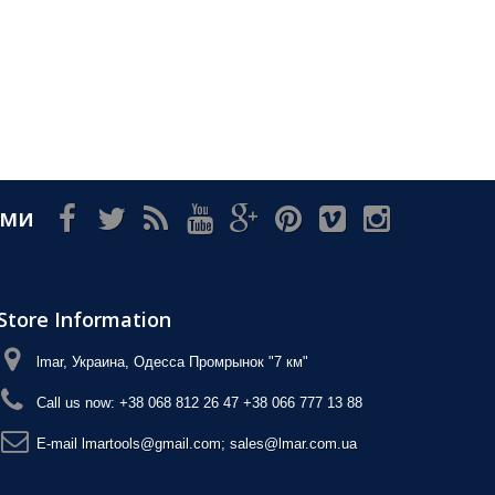
ами
Store Information
lmar, Украина, Одесса Промрынок "7 км"
Call us now:
+38 068 812 26 47 +38 066 777 13 88
E-maіl
lmartools@gmail.com; sales@lmar.com.ua