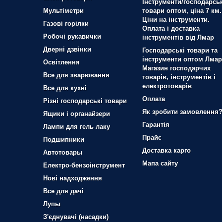
Інструменти/господарськ
Мультіметри
товари оптом, ціна 7 км.
Ціни на інструменти.
Газові горілки
Оплата і доставка
Робочі рукавички
інструментів від Лмар
Дверні дзвінки
Господарські товари та
інструменти оптом Лмар
Освітлення
Магазин господарчих
Все для зварювання
товарів, інструментів і
електротоварів
Все для кухні
Оплата
Різні господарські товари
Як зробити замовлення
Ящики і органайзери
Гарантія
Лампи для гель лаку
Прайс
Подшипники
Доставка карго
Автотовары
Мапа сайту
Електро-бензоінструмент
Нові надходження
Все для дачі
Лупы
З'єднувачі (насадки)