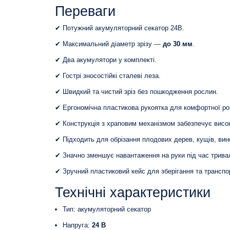
Переваги
✔ Потужний акумуляторний секатор 24В.
✔ Максимальний діаметр зрізу —
до 30 мм
.
✔ Два акумулятори у комплекті.
✔ Гострі зносостійкі сталеві леза.
✔ Швидкий та чистий зріз без пошкодження рослин.
✔ Ергономічна пластикова рукоятка для комфортної ро
✔ Конструкція з храповим механізмом забезпечує висок
✔ Підходить для обрізання плодових дерев, кущів, вин
✔ Значно зменшує навантаження на руки під час тривал
✔ Зручний пластиковий кейс для зберігання та транспо
Технічні характеристики
Тип: акумуляторний секатор
Напруга:
24 В