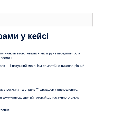
ами у кейсі
 починають втомлюватися кисті рук і передпліччя, а
 рослин.
рок — і потужний механізм самостійно виконає рівний
вмує рослину та сприяє її швидшому відновленню.
н акумулятор, другий готовий до наступного циклу
ування.