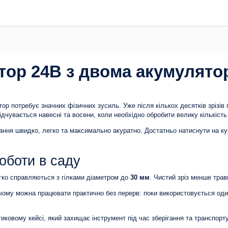
ор 24В з двома акумулятор
тор потребує значних фізичних зусиль. Уже після кількох десятків зрізів
дчувається навесні та восени, коли необхідно обробити велику кількість
ння швидко, легко та максимально акуратно. Достатньо натиснути на ку
оботи в саду
гко справляються з гілками діаметром до
30 мм
. Чистий зріз менше тра
 чому можна працювати практично без перерв: поки використовується оди
иковому кейсі, який захищає інструмент під час зберігання та транспорт