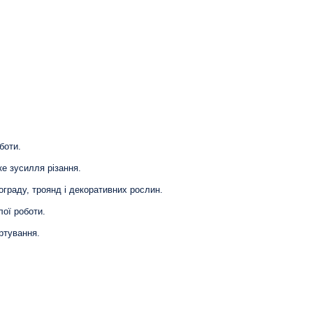
боти.
е зусилля різання.
ограду, троянд і декоративних рослин.
ої роботи.
ртування.