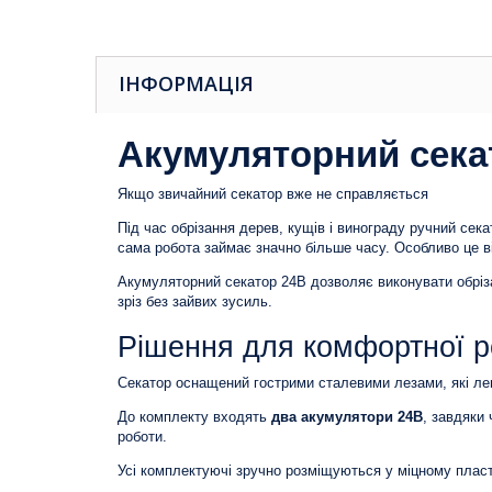
ІНФОРМАЦІЯ
Акумуляторний секат
Якщо звичайний секатор вже не справляється
Під час обрізання дерев, кущів і винограду ручний сека
сама робота займає значно більше часу. Особливо це ві
Акумуляторний секатор 24В дозволяє виконувати обріза
зріз без зайвих зусиль.
Рішення для комфортної р
Секатор оснащений гострими сталевими лезами, які ле
До комплекту входять
два акумулятори 24В
, завдяки
роботи.
Усі комплектуючі зручно розміщуються у міцному пласт