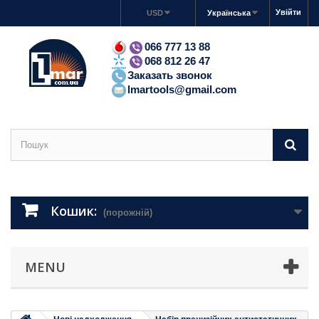
Увійти
USD
Українська
066 777 13 88
068 812 26 47
Заказать звонок
lmartools@gmail.com
Кошик:
(порожній)
MENU