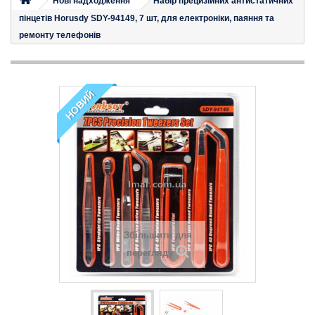
Нові надходження
Набір прецизійних антистатичних
пінцетів Horusdy SDY-94149, 7 шт, для електроніки, паяння та
ремонту телефонів
НОВИЙ
Збільшити для
перегляду