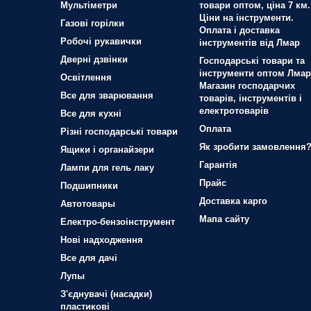
Мультіметри
товари оптом, ціна 7 км.
Ціни на інструменти.
Газові горілки
Оплата і доставка
Робочі рукавички
інструментів від Лмар
Дверні дзвінки
Господарські товари та
інструменти оптом Лмар
Освітлення
Магазин господарчих
Все для зварювання
товарів, інструментів і
електротоварів
Все для кухні
Оплата
Різні господарські товари
Як зробити замовлення
Ящики і органайзери
Гарантія
Лампи для гель лаку
Прайс
Подшипники
Доставка карго
Автотовары
Мапа сайту
Електро-бензоінструмент
Нові надходження
Все для дачі
Лупы
З'єднувачі (насадки)
пластикові