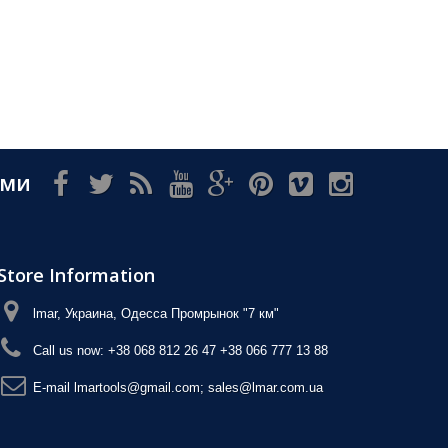
ами
Store Information
lmar, Украина, Одесса Промрынок "7 км"
Call us now:
+38 068 812 26 47 +38 066 777 13 88
E-maіl
lmartools@gmail.com; sales@lmar.com.ua