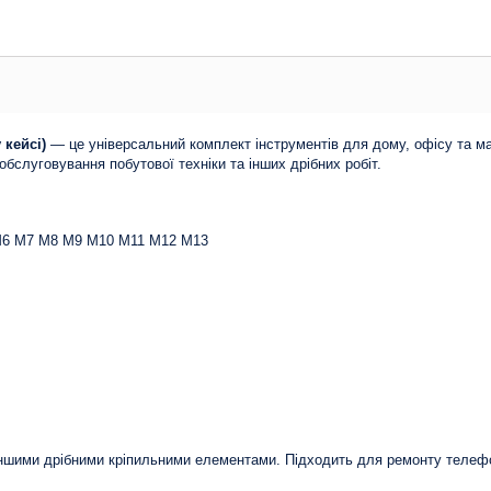
 кейсі)
— це універсальний комплект інструментів для дому, офісу та майс
обслуговування побутової техніки та інших дрібних робіт.
 M6 M7 M8 M9 M10 M11 M12 M13
іншими дрібними кріпильними елементами. Підходить для ремонту телефоні