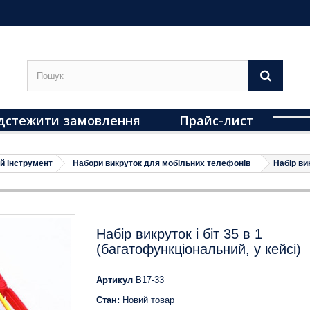
дстежити замовлення
Прайс-лист
й інструмент
Набори викруток для мобільних телефонів
Набір вик
Набір викруток і біт 35 в 1
(багатофункціональний, у кейсі)
Артикул
B17-33
Стан:
Новий товар