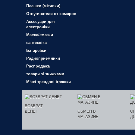
Плашки (мітчики)
Отпугиватели от комаров
Аксесуари для
електроніки
Масла/смазки
сантехніка
Батарейки
Радиоприемники
Распродажа
товари зі знижками
М'які трендові іграшки
ВОЗВРАТ
ДЕНЕГ
ОБМЕН В
О
МАГАЗИНЕ
Д