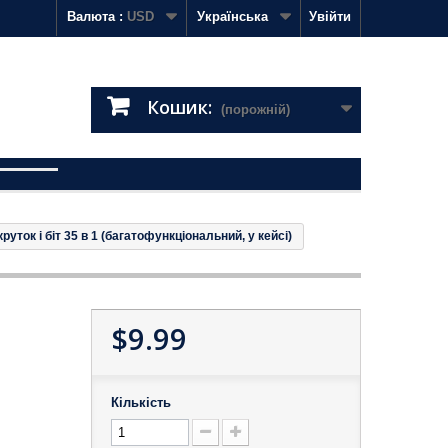
Валюта :
USD
Українська
Увійти
Кошик:
(порожній)
руток і біт 35 в 1 (багатофункціональний, у кейсі)
$9.99
Кількість