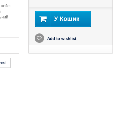
 кейсі.
і
льний
У Кошик
Add to wishlist
rest