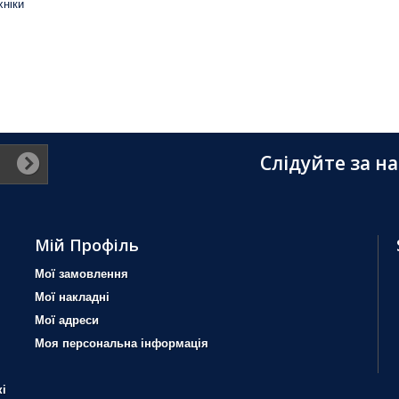
хніки
Слідуйте за н
Мій Профіль
Мої замовлення
Мої накладні
Мої адреси
Моя персональна інформація
і