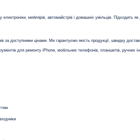
 електроніки, меблярів, автомайстрів і домашніх умільців. Підходить як 
в за доступними цінами. Ми гарантуємо якість продукції, швидку доставку
трументів для ремонту iPhone, мобільних телефонів, планшетів, ручних і
ттям
рехідники