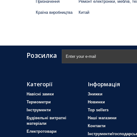
Призначення
Ремонт електроніки, меблів, те
Країна виробництва
Китай
Розсилка
Категорії
Інформація
Навісні замки
Знижки
Термометри
Новинки
Iнструменти
Top sellers
Будівельні витратні
Наші магазини
матеріали
Контакти
Електротовари
Інструменти/господарськ