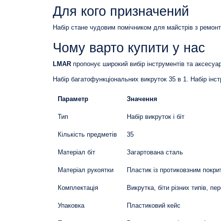
Для кого призначений
Набір стане чудовим помічником для майстрів з ремонту
Чому варто купити у нас
LMAR
пропонує широкий вибір інструментів та аксесуарі
Набір багатофункціональних викруток 35 в 1. Набір інс
Параметр
Значення
Тип
Набір викруток і біт
Кількість предметів
35
Матеріал біт
Загартована сталь
Матеріал рукоятки
Пластик із протиковзним покри
Комплектація
Викрутка, біти різних типів, пе
Упаковка
Пластиковий кейс