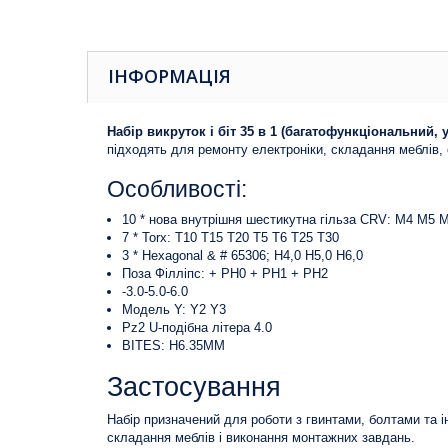
ІНФОРМАЦІЯ
Набір викруток і біт 35 в 1 (багатофункціональний, у
підходять для ремонту електроніки, складання меблів, 
Особливості:
10 * нова внутрішня шестикутна гільза CRV: M4 M5
7 * Torx: T10 T15 T20 T5 T6 T25 T30
3 * Hexagonal & # 65306; H4,0 H5,0 H6,0
Поза Філліпс: + PH0 + PH1 + PH2
-3.0-5.0-6.0
Модель Y: Y2 Y3
Pz2 U-подібна літера 4.0
BITES: H6.35MM
Застосування
Набір призначений для роботи з гвинтами, болтами та 
складання меблів і виконання монтажних завдань.