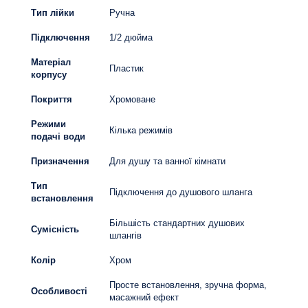
Тип лійки
Ручна
Підключення
1/2 дюйма
Матеріал
Пластик
корпусу
Покриття
Хромоване
Режими
Кілька режимів
подачі води
Призначення
Для душу та ванної кімнати
Тип
Підключення до душового шланга
встановлення
Більшість стандартних душових
Сумісність
шлангів
Колір
Хром
Просте встановлення, зручна форма,
Особливості
масажний ефект