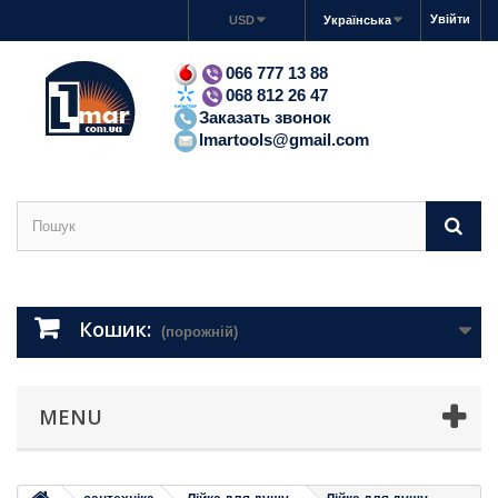
Увійти
USD
Українська
066 777 13 88
068 812 26 47
Заказать звонок
lmartools@gmail.com
Кошик:
(порожній)
MENU