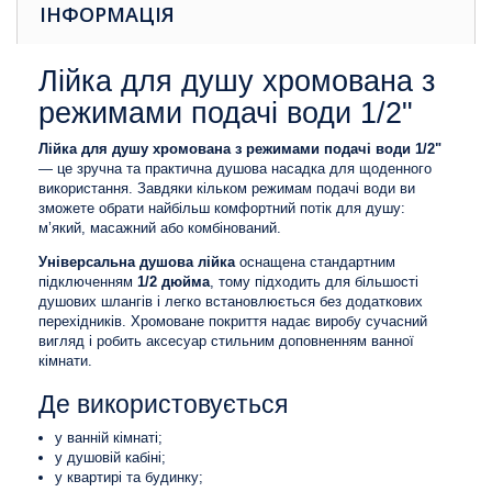
ІНФОРМАЦІЯ
Лійка для душу хромована з
режимами подачі води 1/2"
Лійка для душу хромована з режимами подачі води 1/2"
— це зручна та практична душова насадка для щоденного
використання. Завдяки кільком режимам подачі води ви
зможете обрати найбільш комфортний потік для душу:
м’який, масажний або комбінований.
Універсальна душова лійка
оснащена стандартним
підключенням
1/2 дюйма
, тому підходить для більшості
душових шлангів і легко встановлюється без додаткових
перехідників. Хромоване покриття надає виробу сучасний
вигляд і робить аксесуар стильним доповненням ванної
кімнати.
Де використовується
у ванній кімнаті;
у душовій кабіні;
у квартирі та будинку;