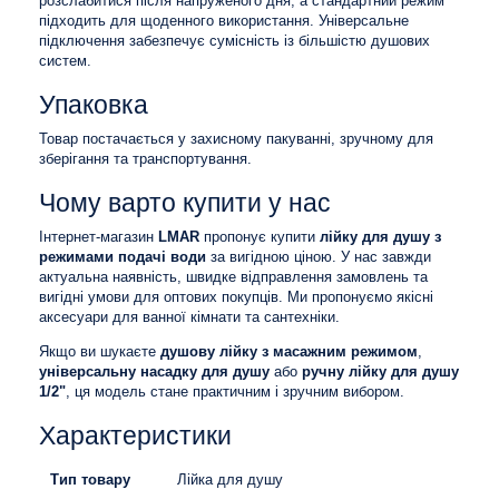
розслабитися після напруженого дня, а стандартний режим
підходить для щоденного використання. Універсальне
підключення забезпечує сумісність із більшістю душових
систем.
Упаковка
Товар постачається у захисному пакуванні, зручному для
зберігання та транспортування.
Чому варто купити у нас
Інтернет-магазин
LMAR
пропонує купити
лійку для душу з
режимами подачі води
за вигідною ціною. У нас завжди
актуальна наявність, швидке відправлення замовлень та
вигідні умови для оптових покупців. Ми пропонуємо якісні
аксесуари для ванної кімнати та сантехніки.
Якщо ви шукаєте
душову лійку з масажним режимом
,
універсальну насадку для душу
або
ручну лійку для душу
1/2"
, ця модель стане практичним і зручним вибором.
Характеристики
Тип товару
Лійка для душу