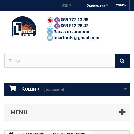
Увійти
USD
Українська
066 777 13 88
068 812 26 47
Заказать звонок
lmartools@gmail.com
Кошик:
(порожній)
MENU