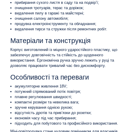
прибирання сухого листя в саду та на подвір’ї;
очищення тротуарів, терас та доріжок;
видалення пилу в гаражі та майстерні;
очищення салону автомобіля;
продувка електроінструменту та обладнання;
видалення тирси та стружки після ремонтних робіт.
Матеріали та конструкція
Корпус виготовлений із міцного ударостійкого пластику, що
забезпечує довговічність та стійкість до щоденного
використання. Ергономічна ручка зручно лежить у руці та
дозволяє працювати тривалий час без дискомфорту.
Особливості та переваги
акумуляторне живлення 18V;
потужний спрямований потік повітря;
плавне регулювання швидкості;
компактні розміри та невелика вага;
зручне керування однією рукою;
відсутність дротів та прив’язки до розетки;
економія часу під час прибирання;
підходить для побутового та професійного використання.
Міні-повітродувка стане чудовим помічником для власників