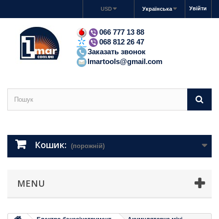
Увійти
USD
Українська
066 777 13 88
068 812 26 47
Заказать звонок
lmartools@gmail.com
Кошик:
(порожній)
MENU