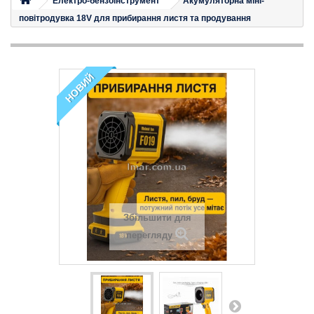
Електро-бензоінструмент
Акумуляторна міні-
повітродувка 18V для прибирання листя та продування
НОВИЙ
Збільшити для
перегляду