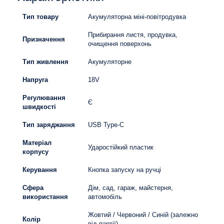
Тип товару
Акумуляторна міні-повітродувка
Прибирання листя, продувка,
Призначення
очищення поверхонь
Тип живлення
Акумуляторне
Напруга
18V
Регулювання
Є
швидкості
Тип заряджання
USB Type-C
Матеріал
Ударостійкий пластик
корпусу
Керування
Кнопка запуску на ручці
Сфера
Дім, сад, гараж, майстерня,
використання
автомобіль
Жовтий / Червоний / Синій (залежно
Колір
від партії)