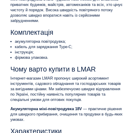
приватних будинків, майстрів, автомеханіків та всіх, хто цінує
чистоту й порядок. Висока швидкість повітряного потоку
дозволяє швидко впоратися навіть із серйозними
забрудненнями.
Комплектація
акумуляторна повітродувка;
кабель для заряджання Type-C;
інструкція;
фірмова упаковка.
Чому варто купити в LMAR
Інтернет-магазин LMAR пропонує широкий асортимент
інструментів, садового обладнання та господарських товарів
за вигідними цінами. Ми забезпечуємо швидке відправлення
по Україні, постійну наявність популярних товарів та
спеціальні умови для оптових покупців.
Акумуляторна міні-повітродувка 18V
— практичне рішення
для швидкого прибирання, очищення та продувки в будь-яких
умовах.
Характеристики