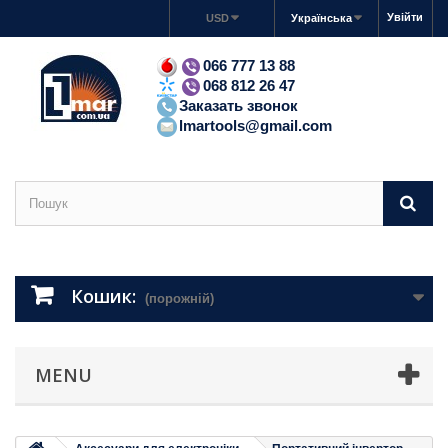
Увійти
USD
Українська
066 777 13 88
068 812 26 47
Заказать звонок
lmartools@gmail.com
Кошик:
(порожній)
MENU