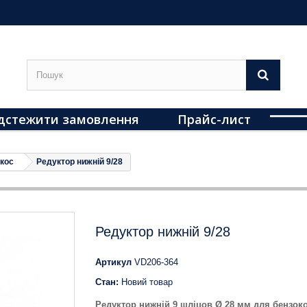
дстежити замовлення
Прайс-лист
окос
Редуктор нижній 9/28
Редуктор нижній 9/28
Артикул
VD206-364
Стан:
Новий товар
Редуктор нижній 9 шліцов Ø 28 мм для бензок