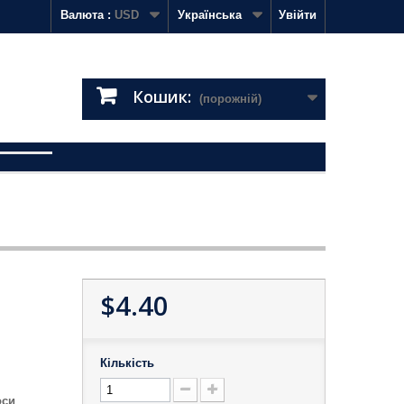
Валюта :
USD
Українська
Увійти
Кошик:
(порожній)
$4.40
Кількість
оси