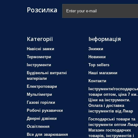
Розсилка
Категорії
Інформація
Навісні замки
Знижки
Термометри
Новинки
Iнструменти
Top sellers
Будівельні витратні
Наші магазини
матеріали
Контакти
Електротовари
Інструменти/господарськ
Мультіметри
товари оптом, ціна 7 км.
Ціни на інструменти.
Газові горілки
Оплата і доставка
Робочі рукавички
інструментів від Лмар
Дверні дзвінки
Господарські товари та
інструменти оптом Лмар
Освітлення
Магазин господарчих
Все для зварювання
товарів, інструментів і