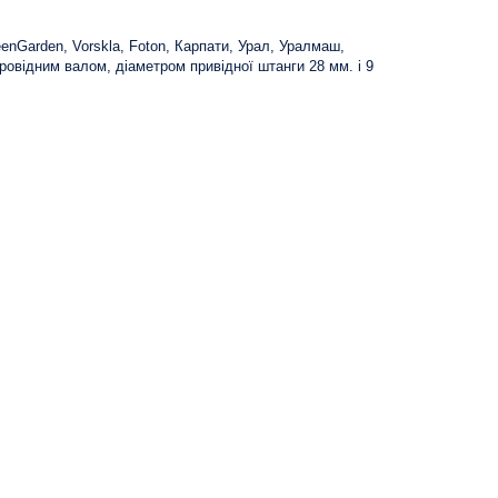
eenGarden, Vorskla, Foton, Карпати, Урал, Уралмаш,
 провідним валом, діаметром привідної штанги 28 мм. і 9