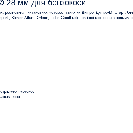
 Ø 28 мм для бензокоси
х, російських і китайських мотокос, таких як Дніпро, Дніпро-М, Старт, Gr
ert , Klever, Atlant, Orleon, Lider, GoodLuck і на інші мотокоси з прямим
зотріммер і мотокос
 замовлення