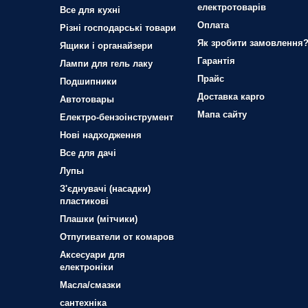
електротоварів
Все для кухні
Оплата
Різні господарські товари
Як зробити замовлення
Ящики і органайзери
Гарантія
Лампи для гель лаку
Прайс
Подшипники
Доставка карго
Автотовары
Мапа сайту
Електро-бензоінструмент
Нові надходження
Все для дачі
Лупы
З'єднувачі (насадки)
пластикові
Плашки (мітчики)
Отпугиватели от комаров
Аксесуари для
електроніки
Масла/смазки
сантехніка