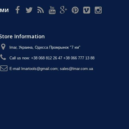
ами
Store Information
lmar, Украина, Одесса Промрынок "7 км"
Call us now:
+38 068 812 26 47 +38 066 777 13 88
E-maіl
lmartools@gmail.com; sales@lmar.com.ua