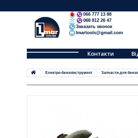
066 777 13 88
068 812 26 47
Заказать звонок
lmartools@gmail.com
Контакти
Ві
Електро-бензоінструмент
Запчасти для бенз