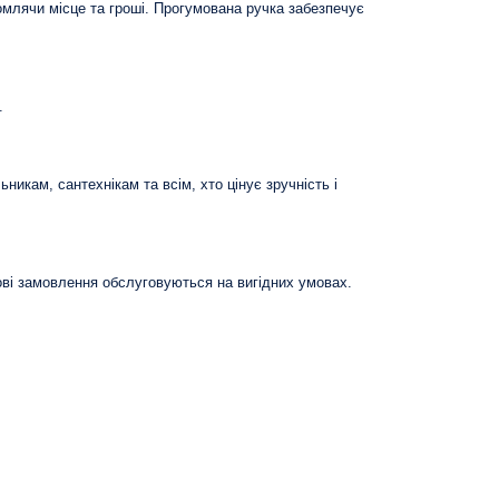
омлячи місце та гроші. Прогумована ручка забезпечує
.
икам, сантехнікам та всім, хто цінує зручність і
ові замовлення обслуговуються на вигідних умовах.