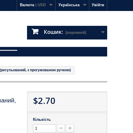
Валюта :
USD
Українська
Увійти
Кошик:
(порожній)
(регульований, з прогумованою ручкою)
$2.70
ваний,
Кількість