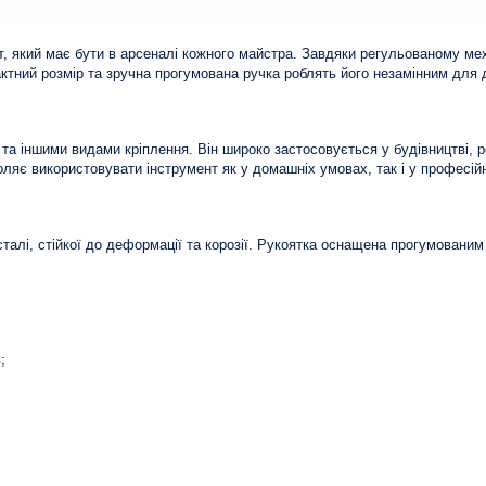
т, який має бути в арсеналі кожного майстра. Завдяки регульованому мех
актний розмір та зручна прогумована ручка роблять його незамінним для д
а іншими видами кріплення. Він широко застосовується у будівництві, ре
ляє використовувати інструмент як у домашніх умовах, так і у професійн
сталі, стійкої до деформації та корозії. Рукоятка оснащена прогумованим
;