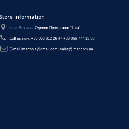
Store Information
lmar, Украина, Одесса Промрынок "7 км"
Call us now:
+38 068 812 26 47 +38 066 777 13 88
E-maіl
lmartools@gmail.com; sales@lmar.com.ua