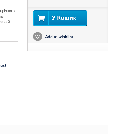
 різного
на
У Кошик
ража й
Add to wishlist
rest