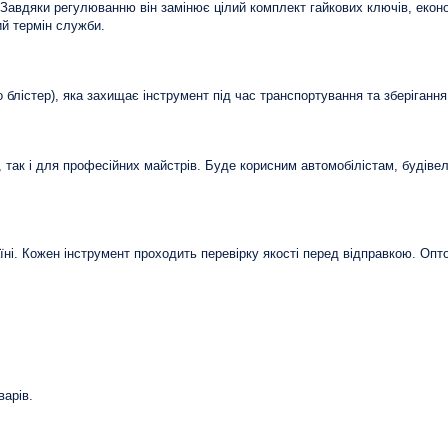
. Завдяки регулюванню він замінює цілий комплект гайкових ключів, екон
ий термін служби.
 блістер), яка захищає інструмент під час транспортування та зберігання
так і для професійних майстрів. Буде корисним автомобілістам, будівельн
їні. Кожен інструмент проходить перевірку якості перед відправкою. Опт
варів.