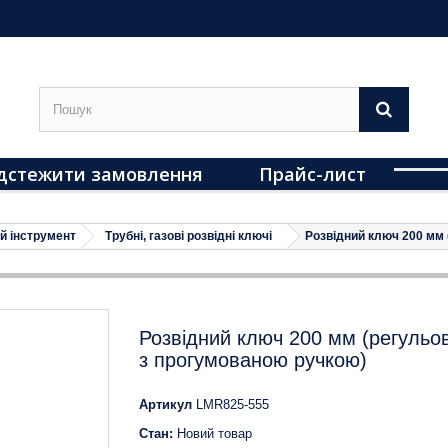
дстежити замовлення
Прайс-лист
й інструмент
Трубні, газові розвідні ключі
Розвідний ключ 200 мм 
Розвідний ключ 200 мм (регульо
з прогумованою ручкою)
Артикул
LMR825-555
Стан:
Новий товар