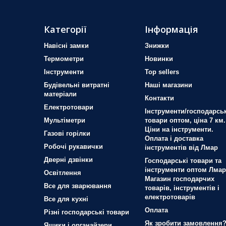
Категорії
Інформація
Навісні замки
Знижки
Термометри
Новинки
Iнструменти
Top sellers
Будівельні витратні
Наші магазини
матеріали
Контакти
Електротовари
Інструменти/господарськ
Мультіметри
товари оптом, ціна 7 км.
Ціни на інструменти.
Газові горілки
Оплата і доставка
Робочі рукавички
інструментів від Лмар
Дверні дзвінки
Господарські товари та
інструменти оптом Лмар
Освітлення
Магазин господарчих
Все для зварювання
товарів, інструментів і
електротоварів
Все для кухні
Оплата
Різні господарські товари
Як зробити замовлення
Ящики і органайзери