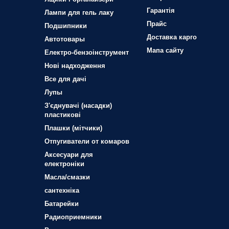
Гарантія
Лампи для гель лаку
Прайс
Подшипники
Доставка карго
Автотовары
Мапа сайту
Електро-бензоінструмент
Нові надходження
Все для дачі
Лупы
З'єднувачі (насадки)
пластикові
Плашки (мітчики)
Отпугиватели от комаров
Аксесуари для
електроніки
Масла/смазки
сантехніка
Батарейки
Радиоприемники