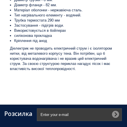
Діаметр фланця - 82 мм.
Матеріал оболонки - нержавіюча сталь.
Тип нагрівального елементу - водяний.
Трубка термостата 290 мм
Застосування - підігрів води.
Використовується в бойлерах
силіконова прокладка
Кріплення під анод
Діелектрик не проводить електричний струм і є ізолятором
нитки, від металевого корпусу тена. Він потрібен, що б
користувача водонагрівача і не вразив цей електричний
струм. За своєю структурою периклаз нагадує пісок і має
властивість високої теплопровідності.
Розсилка