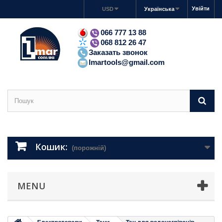
Увійти
USD
Українська
066 777 13 88
068 812 26 47
Заказать звонок
lmartools@gmail.com
Кошик:
(порожній)
MENU