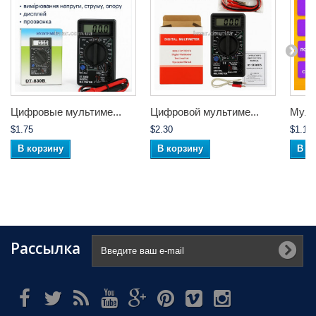
Цифровые мультиме...
Цифровой мультиме...
Муль
$1.75
$2.30
$1.10
В корзину
В корзину
В к
Рассылка