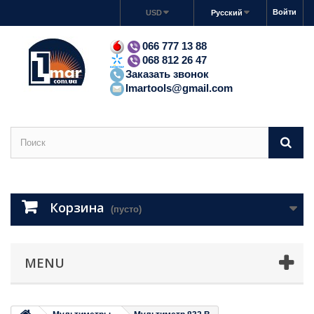
Войти
USD
Русский
066 777 13 88
068 812 26 47
Заказать звонок
lmartools@gmail.com
Корзина
(пусто)
MENU