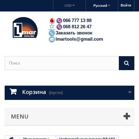
Войти
USD
Русский
066 777 13 88
068 812 26 47
Заказать звонок
lmartools@gmail.com
Корзина
(пусто)
MENU