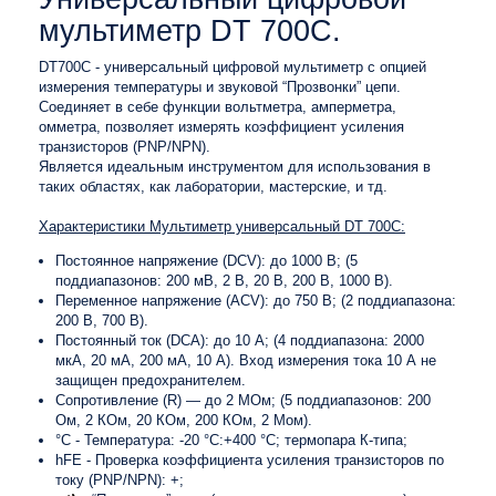
мультиметр DT 700C.
DT700C - универсальный цифровой мультиметр с опцией
измерения температуры и звуковой “Прозвонки” цепи.
Соединяет в себе функции вольтметра, амперметра,
омметра, позволяет измерять коэффициент усиления
транзисторов (PNP/NPN).
Является идеальным инструментом для использования в
таких областях, как лаборатории, мастерские, и тд.
Характеристики Мультиметр универсальный DT 700C
:
Постоянное напряжение (DCV): до 1000 В; (5
поддиапазонов: 200 мВ, 2 В, 20 В, 200 В, 1000 В).
Переменное напряжение (ACV): до 750 В; (2 поддиапазона:
200 В, 700 В).
Постоянный ток (DCA): до 10 А; (4 поддиапазона: 2000
мкА, 20 мА, 200 мА, 10 А). Вход измерения тока 10 А не
защищен предохранителем.
Сопротивление (R) ― до 2 МОм; (5 поддиапазонов: 200
Ом, 2 КОм, 20 КОм, 200 КОм, 2 Мом).
°C
- Температура: -20 °С:+400 °С; термопара К-типа;
hFE
- Проверка коэффициента усиления транзисторов по
току (PNP/NPN): +;