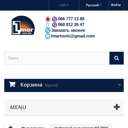
Войти
USD
Русский
066 777 13 88
068 812 26 47
Заказать звонок
lmartools@gmail.com
Корзина
(пусто)
MENU