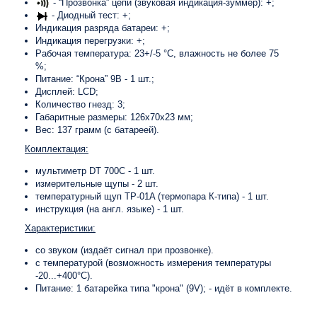
- “Прозвонка” цепи (звуковая индикация-зуммер): +;
- Диодный тест: +;
Индикация разряда батареи: +;
Индикация перегрузки: +;
Рабочая температура: 23+/-5 °С, влажность не более 75
%;
Питание: “Крона” 9В - 1 шт.;
Дисплей: LCD;
Количество гнезд: 3;
Габаритные размеры: 126х70х23 мм;
Вес: 137 грамм (с батареей).
Комплектация:
мультиметр DT 700C - 1 шт.
измерительные щупы - 2 шт.
температурный щуп TP-01A (термопара К-типа) - 1 шт.
инструкция (на англ. языке) - 1 шт.
Характеристики:
со звуком (издаёт сигнал при прозвонке).
с температурой (возможность измерения температуры
-20...+400°C).
Питание: 1 батарейка типа "крона" (9V); - идёт в комплекте.