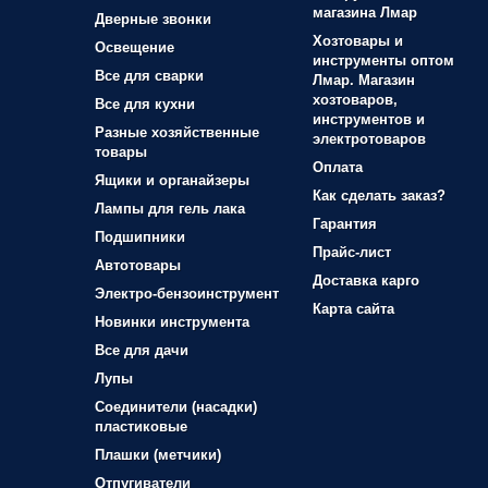
магазина Лмар
Дверные звонки
Хозтовары и
Освещение
инструменты оптом
Все для сварки
Лмар. Магазин
хозтоваров,
Все для кухни
инструментов и
Разные хозяйственные
электротоваров
товары
Оплата
Ящики и органайзеры
Как сделать заказ?
Лампы для гель лака
Гарантия
Подшипники
Прайс-лист
Автотовары
Доставка карго
Электро-бензоинструмент
Карта сайта
Новинки инструмента
Все для дачи
Лупы
Соединители (насадки)
пластиковые
Плашки (метчики)
Отпугиватели