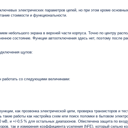
ключевых электрических параметров цепей, но при этом кроме основных
етание стоимости и функциональности.
ием небольшого экрана в верхней части корпуса. Точно по центру рас
енное состояние. Функции автоотключения здесь нет, поэтому после ра
одключения щупов:
н работать со следующими величинами:
функции, как прозвонка электрической цепи, проверка транзисторов и те
ь такие работы как настройка схем или поиск поломки в бытовом электр
0 мВ, и +/-0,5 % для остальных диапазонов. Обеспечена защита по вход
оров, так и измерения коэффициента усиления (hFE), который сильно ко