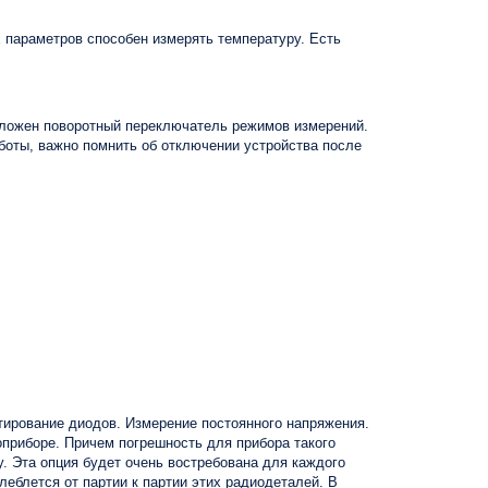
 параметров способен измерять температуру. Есть
положен поворотный переключатель режимов измерений.
боты, важно помнить об отключении устройства после
стирование диодов. Измерение постоянного напряжения.
оприборе. Причем погрешность для прибора такого
у. Эта опция будет очень востребована для каждого
леблется от партии к партии этих радиодеталей. В