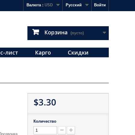
Валюта :
USD
Русский
Войти
Корзина
(пусто)
с-лист
Карго
Скидки
$3.30
Количество
Прозвонка