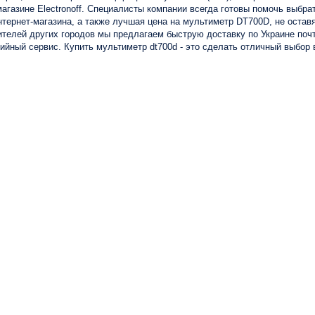
агазине Electronoff. Специалисты компании всегда готовы помочь выбр
нтернет-магазина, а также лучшая цена на мультиметр DT700D, не оста
жителей других городов мы предлагаем быструю доставку по Украине по
ийный сервис. Купить мультиметр dt700d - это сделать отличный выбор 