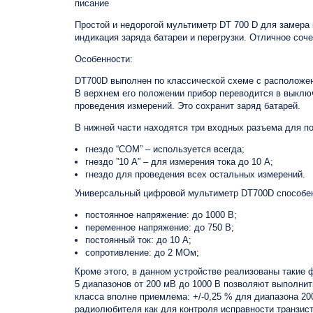
писание
Простой и недорогой мультиметр DT 700 D для замера 
индикация заряда батареи и перегрузки. Отличное соч
Особенности:
DT700D выполнен по классической схеме с расположен
В верхнем его положении прибор переводится в выключ
проведения измерений. Это сохранит заряд батарей.
В нижней части находятся три входных разъема для п
гнездо “COM” – используется всегда;
гнездо ”10 А” – для измерения тока до 10 А;
гнездо для проведения всех остальных измерений.
Универсальный цифровой мультиметр DT700D способе
постоянное напряжение: до 1000 В;
переменное напряжение: до 750 В;
постоянный ток: до 10 А;
сопротивление: до 2 МОм;
Кроме этого, в данном устройстве реализованы такие 
5 диапазонов от 200 мВ до 1000 В позволяют выполнит
класса вполне приемлема: +/-0,25 % для диапазона 20
радиолюбителя как для контроля исправности транзист