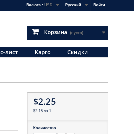
Валюта :
USD
Русский
Войти
Корзина
(пусто)
с-лист
Карго
Скидки
$2.25
$2.15
за 1
Количество