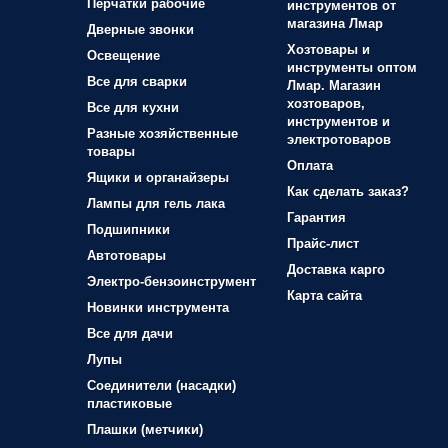
Перчатки рабочие
инструментов от
магазина Лмар
Дверные звонки
Хозтовары и
Освещение
инструменты оптом
Все для сварки
Лмар. Магазин
хозтоваров,
Все для кухни
инструментов и
Разные хозяйственные
электротоваров
товары
Оплата
Ящики и органайзеры
Как сделать заказ?
Лампы для гель лака
Гарантия
Подшипники
Прайс-лист
Автотовары
Доставка карго
Электро-бензоинструмент
Карта сайта
Новинки инструмента
Все для дачи
Лупы
Соединители (насадки)
пластиковые
Плашки (метчики)