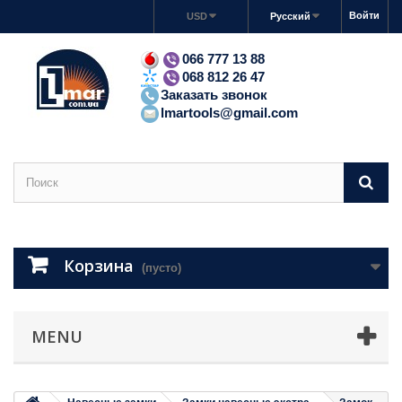
Войти
USD
Русский
066 777 13 88
068 812 26 47
Заказать звонок
lmartools@gmail.com
Корзина
(пусто)
MENU