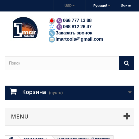
Войти
USD
Русский
066 777 13 88
068 812 26 47
Заказать звонок
lmartools@gmail.com
Корзина
(пусто)
MENU