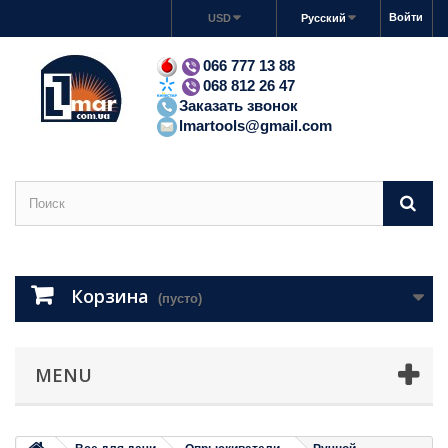
Войти
USD
Русский
066 777 13 88
068 812 26 47
Заказать звонок
lmartools@gmail.com
Корзина
(пусто)
MENU