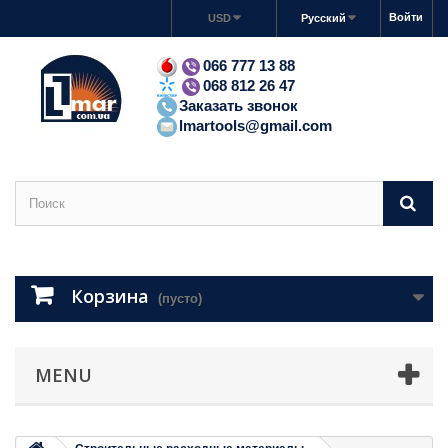
Войти
USD
Русский
066 777 13 88
068 812 26 47
Заказать звонок
lmartools@gmail.com
Корзина
(пусто)
MENU