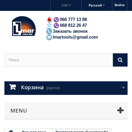
Войти
USD
Русский
066 777 13 88
068 812 26 47
Заказать звонок
lmartools@gmail.com
Корзина
(пусто)
MENU