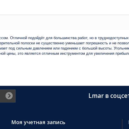
ссом. Отличной подойдёт для большинства работ, но в труднодоступных
ерительной полоски не существенно уменьшает погрешность и не позвол
мает под сильным давлением или падением с большой высоты. Угольни
чной цены, это является отличным инструментом для увеличения прибыл
Lmar в соцсе
Моя учетная запись