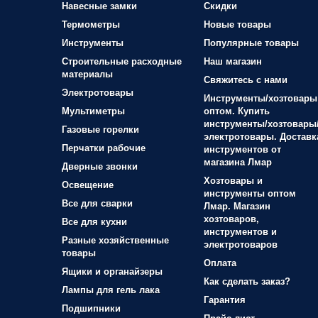
Навесные замки
Скидки
Термометры
Новые товары
Инструменты
Популярные товары
Строительные расходные
Наш магазин
материалы
Свяжитесь с нами
Электротовары
Инструменты/хозтовары
Мультиметры
оптом. Купить
инструменты/хозтовары
Газовые горелки
электротовары. Доставк
Перчатки рабочие
инструментов от
магазина Лмар
Дверные звонки
Хозтовары и
Освещение
инструменты оптом
Все для сварки
Лмар. Магазин
хозтоваров,
Все для кухни
инструментов и
Разные хозяйственные
электротоваров
товары
Оплата
Ящики и органайзеры
Как сделать заказ?
Лампы для гель лака
Гарантия
Подшипники