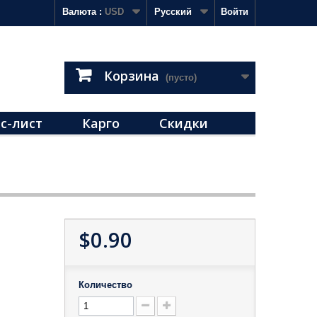
Валюта :
USD
Русский
Войти
Корзина
(пусто)
с-лист
Карго
Скидки
$0.90
Количество