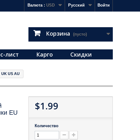
Валюта :
USD
Русский
Войти
Корзина
(пусто)
с-лист
Карго
Скидки
U UK US AU
$1.99
й
лки EU
Количество