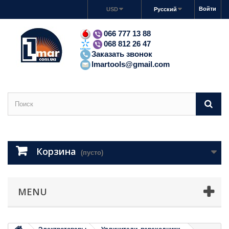
Войти
USD
Русский
066 777 13 88
068 812 26 47
Заказать звонок
lmartools@gmail.com
Корзина
(пусто)
MENU