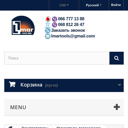
Войти
USD
Русский
066 777 13 88
068 812 26 47
Заказать звонок
lmartools@gmail.com
Корзина
(пусто)
MENU