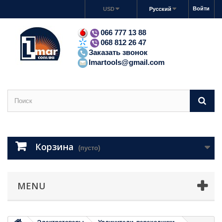
Войти
USD
Русский
066 777 13 88
068 812 26 47
Заказать звонок
lmartools@gmail.com
Корзина
(пусто)
MENU